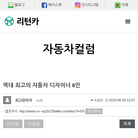
블로그
페이스북
인스타그램
카페
Toggl
navig
자동차컬럼
역대 최고의 자동차 디자이너 6인
최고관리자
4,812
2019.06.29 12:07
0
- 짧은주소:
http://www.xn--oy2b239al4b.com/bbs/?t=5S
주소복사
이전글
다음글
목록