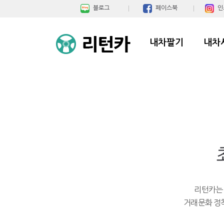
블로그
페이스북
인
내차팔기
내차
리턴카는 
거래문화 정착