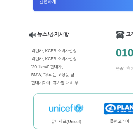
간편하게
뉴스/공지사항
고
010
리턴카, KCEB 소비자선정…
리턴카, KCEB 소비자선정…
'20.1km/l' 현대차,…
연중무휴 
BMW, "우리는 고성능 남…
현대기아차, 휴가철 대비 무…
플랜코리아
유니세프(Unicef)