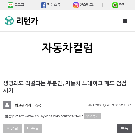
블로그
페이스북
인스타그램
카페
Toggl
navig
자동차컬럼
생명과도 직결되는 부분인, 자동차 브레이크 패드 점검
시기
최고관리자
4,286
2019.06.22 15:01
0
- 짧은주소:
http://www.xn--oy2b239al4b.com/bbs/?t=1R
주소복사
이전글
다음글
목록